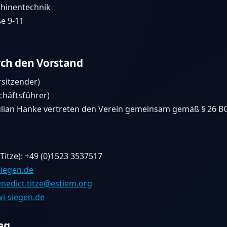
hinentechnik
e 9-11
rch den Vorstand
rsitzender)
chäftsführer)
Julian Hanke vertreten den Verein gemeinsam gemäß § 26 B
Titze): +49 (0)1523 3537517
siegen.de
nedict.titze@estiem.org
i-siegen.de
ag